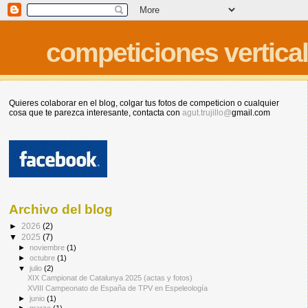
competiciones vertica
Quieres colaborar en el blog, colgar tus fotos de competicion o cualquier
cosa que te parezca interesante, contacta con
agut.trujillo@
gmail.com
Archivo del blog
►
2026
(2)
▼
2025
(7)
►
noviembre
(1)
►
octubre
(1)
▼
julio
(2)
XIX Campionat de Catalunya 2025 (actas y fotos)
XVIII Campeonato de España de TPV en Espeleología
►
junio
(1)