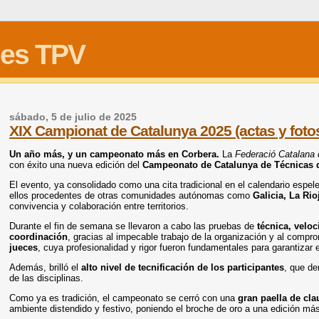
les TPV
sábado, 5 de julio de 2025
XIX Campionat de Catalunya 2025 (actas y foto
Un año más, y un campeonato más en Corbera.
La
Federació Catalana 
con éxito una nueva edición del
Campeonato de Catalunya de Técnicas d
El evento, ya consolidado como una cita tradicional en el calendario espel
ellos procedentes de otras comunidades autónomas como
Galicia, La Ri
convivencia y colaboración entre territorios.
Durante el fin de semana se llevaron a cabo las pruebas de
técnica, veloc
coordinación
, gracias al impecable trabajo de la organización y al compr
jueces
, cuya profesionalidad y rigor fueron fundamentales para garantizar 
Además, brilló el
alto nivel de tecnificación de los participantes
, que d
de las disciplinas.
Como ya es tradición, el campeonato se cerró con una
gran paella de cla
ambiente distendido y festivo, poniendo el broche de oro a una edición má