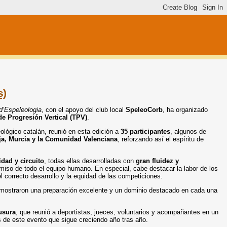
s)
d’Espeleologia
, con el apoyo del club local
SpeleoCorb
, ha organizado
e Progresión Vertical (TPV)
.
eológico catalán, reunió en esta edición a
35 participantes
, algunos de
oja, Murcia y la Comunidad Valenciana
, reforzando así el espíritu de
idad y circuito
, todas ellas desarrolladas con
gran fluidez y
omiso de todo el equipo humano. En especial, cabe destacar la labor de los
el correcto desarrollo y la equidad de las competiciones.
emostraron una preparación excelente y un dominio destacado en cada una
usura
, que reunió a deportistas, jueces, voluntarios y acompañantes en un
s de este evento que sigue creciendo año tras año.